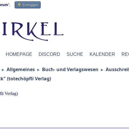
forum
“.
Einloggen
HOMEPAGE
DISCORD
SUCHE
KALENDER
RE
Allgemeines
Buch- und Verlagswesen
Ausschre
►
►
►
" (totechöpfli Verlag)
li Verlag)