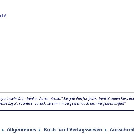
ch!
oya in sein Ohr. ,,Venko, Venko, Venko." Sie gab ihm für jedes ,,Venko" einen Kuss 
meine Zoya", raunte er zurück, ,,wenn ihn vergessen auch dich vergessen hieße?"
Allgemeines
Buch- und Verlagswesen
Ausschre
►
►
►