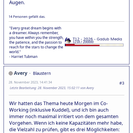
Augen.
14 Personen gefällt das.
"Every great dream begins with
a dreamer. Always remember,
you have within you the strength,
the patience, and the passion to
reach for the stars to change the
world."
- Harriet Tubman
Avery
Blaustern
28. November 2023, 14:41:34
#3
Letzte Bearbeitung
: 28. November 2023, 15:02:11 von Avery
Wir hatten das Thema heute Morgen im Co-
Working (inklusive Kuddel), und ich bin auch
immer noch maximal irritiert von dem gesamten
Vorgehen. Wenn ich keine Kapazitäten mehr habe,
die Vielzahl zu prüfen, gibt es drei Möglichkeiten: