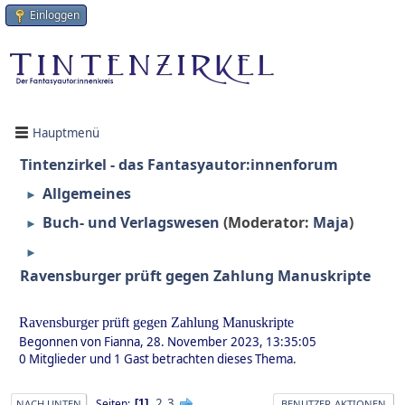
Einloggen
Hauptmenü
Tintenzirkel - das Fantasyautor:innenforum
Allgemeines
►
Buch- und Verlagswesen
(Moderator:
Maja
)
►
►
Ravensburger prüft gegen Zahlung Manuskripte
Ravensburger prüft gegen Zahlung Manuskripte
Begonnen von Fianna, 28. November 2023, 13:35:05
0 Mitglieder und 1 Gast betrachten dieses Thema.
2
3
Seiten
1
NACH UNTEN
BENUTZER-AKTIONEN