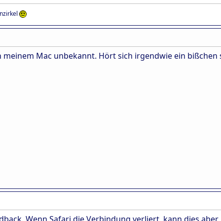
enzirkel
n meinem Mac unbekannt. Hört sich irgendwie ein bißchen 
dback. Wenn Safari die Verbindung verliert, kann dies aber