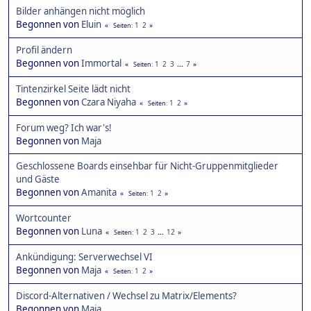
Bilder anhängen nicht möglich
Begonnen von
Eluin
1
2
Seiten
Profil ändern
Begonnen von
Immortal
1
2
3
...
7
Seiten
Tintenzirkel Seite lädt nicht
Begonnen von
Czara Niyaha
1
2
Seiten
Forum weg? Ich war's!
Begonnen von
Maja
Geschlossene Boards einsehbar für Nicht-Gruppenmitglieder
und Gäste
Begonnen von
Amanita
1
2
Seiten
Wortcounter
Begonnen von
Luna
1
2
3
...
12
Seiten
Ankündigung: Serverwechsel VI
Begonnen von
Maja
1
2
Seiten
Discord-Alternativen / Wechsel zu Matrix/Elements?
Begonnen von
Maja