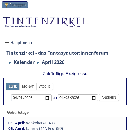
Einloggen
Hauptmenü
Tintenzirkel - das Fantasyautor:innenforum
Kalender
April 2026
►
►
Zukünftige Ereignisse
LISTE
MONAT
WOCHE
an
Geburtstage
01. April
:
Winkekatze (47)
05. April
:
Jammy (41)
,
Erol (59)