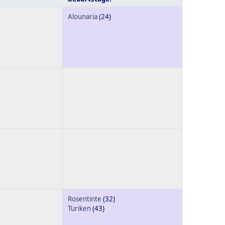
Alounaria
(24)
Rosentinte
(32)
Turiken
(43)