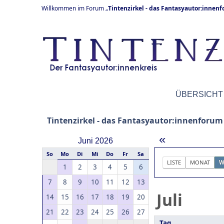
Willkommen im Forum „
Tintenzirkel - das Fantasyautor:innen
ÜBERSICHT
Tintenzirkel - das Fantasyautor:innenforum
«
Juni 2026
So
Mo
Di
Mi
Do
Fr
Sa
LISTE
MONAT
W
1
2
3
4
5
6
7
8
9
10
11
12
13
Juli
14
15
16
17
18
19
20
21
22
23
24
25
26
27
Tag