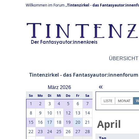
Willkommen im Forum „
Tintenzirkel - das Fantasyautor:innen
ÜBERSICHT
Tintenzirkel - das Fantasyautor:innenforum
«
März 2026
So
Mo
Di
Mi
Do
Fr
Sa
LISTE
MONAT
W
1
2
3
4
5
6
7
8
9
10
11
12
13
14
April
15
16
17
18
19
20
21
22
23
24
25
26
27
28
Tag