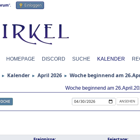
forum
“.
Einloggen
HOMEPAGE
DISCORD
SUCHE
KALENDER
RE
Kalender
April 2026
Woche beginnend am 26.Apr
►
►
►
Woche beginnend am 26.April.20
OCHE
Ereignisse:
Feiertage: