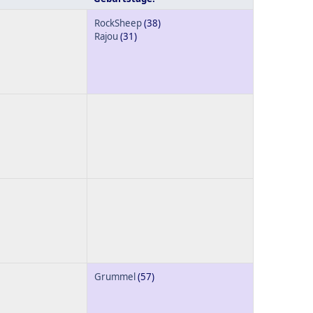
RockSheep
(38)
Rajou
(31)
Grummel
(57)