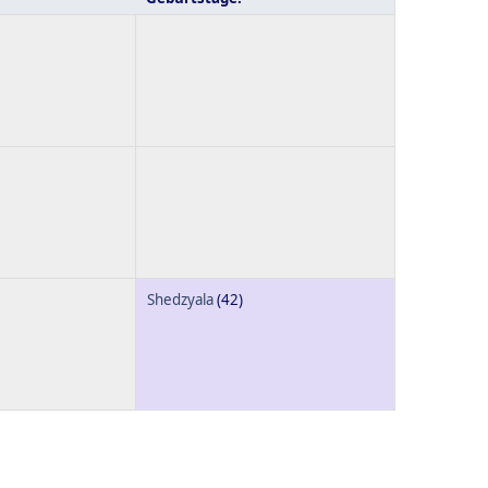
Shedzyala
(42)