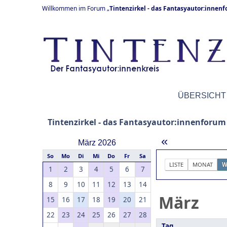
Willkommen im Forum „
Tintenzirkel - das Fantasyautor:innen
ÜBERSICHT
Tintenzirkel - das Fantasyautor:innenforum
«
März 2026
So
Mo
Di
Mi
Do
Fr
Sa
LISTE
MONAT
W
1
2
3
4
5
6
7
8
9
10
11
12
13
14
März
15
16
17
18
19
20
21
22
23
24
25
26
27
28
Tag