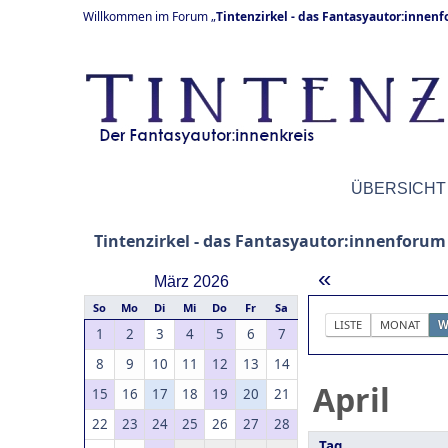
Willkommen im Forum „
Tintenzirkel - das Fantasyautor:innen
ÜBERSICHT
Tintenzirkel - das Fantasyautor:innenforum
«
März 2026
So
Mo
Di
Mi
Do
Fr
Sa
LISTE
MONAT
W
1
2
3
4
5
6
7
8
9
10
11
12
13
14
April
15
16
17
18
19
20
21
22
23
24
25
26
27
28
Tag