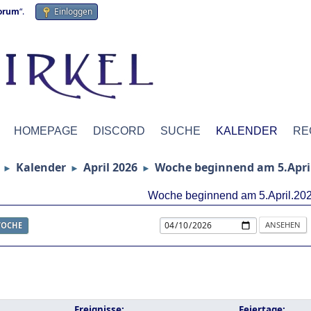
forum
“.
Einloggen
HOMEPAGE
DISCORD
SUCHE
KALENDER
RE
Kalender
April 2026
Woche beginnend am 5.Apri
►
►
►
Woche beginnend am 5.April.20
OCHE
Ereignisse:
Feiertage: