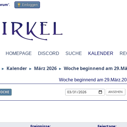
forum
“.
Einloggen
HOMEPAGE
DISCORD
SUCHE
KALENDER
RE
Kalender
März 2026
Woche beginnend am 29.Mä
►
►
►
Woche beginnend am 29.März.20
OCHE
Ereignisse:
Feiertage: