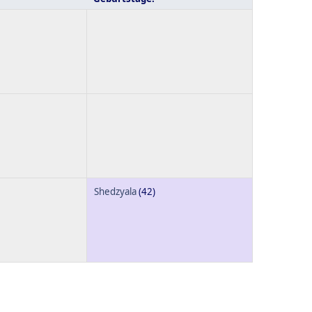
Shedzyala
(42)