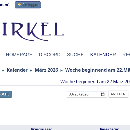
forum
“.
Einloggen
HOMEPAGE
DISCORD
SUCHE
KALENDER
RE
Kalender
März 2026
Woche beginnend am 22.Mä
►
►
►
Woche beginnend am 22.März.20
OCHE
Ereignisse:
Feiertage: