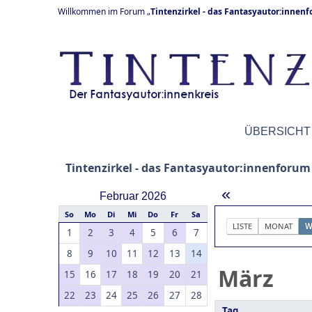
Willkommen im Forum „
Tintenzirkel - das Fantasyautor:innen
ÜBERSICHT
Tintenzirkel - das Fantasyautor:innenforum
«
Februar 2026
So
Mo
Di
Mi
Do
Fr
Sa
LISTE
MONAT
W
1
2
3
4
5
6
7
8
9
10
11
12
13
14
März
15
16
17
18
19
20
21
22
23
24
25
26
27
28
Tag