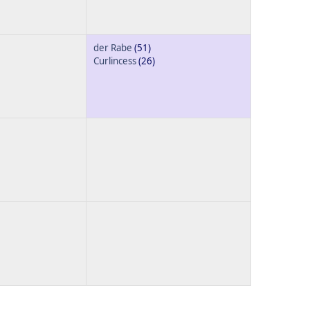
der Rabe
(51)
Curlincess
(26)