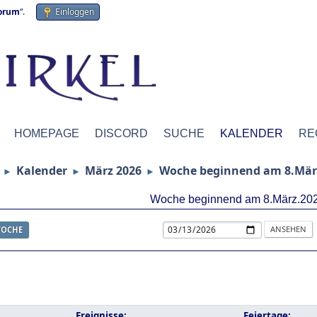
forum
“.
Einloggen
HOMEPAGE
DISCORD
SUCHE
KALENDER
RE
Kalender
März 2026
Woche beginnend am 8.Mär
►
►
►
Woche beginnend am 8.März.20
OCHE
Ereignisse:
Feiertage: