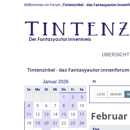
Willkommen im Forum „
Tintenzirkel - das Fantasyautor:innen
ÜBERSICHT
Tintenzirkel - das Fantasyautor:innenforum
«
Januar 2026
So
Mo
Di
Mi
Do
Fr
Sa
LISTE
MONAT
W
1
2
3
4
5
6
7
8
9
10
Februar
11
12
13
14
15
16
17
18
19
20
21
22
23
24
Tag