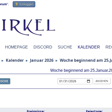
forum
“.
Einloggen
HOMEPAGE
DISCORD
SUCHE
KALENDER
RE
Kalender
Januar 2026
Woche beginnend am 25.J
►
►
►
Woche beginnend am 25.Januar.2
OCHE
Ereignisse:
Feiertage: