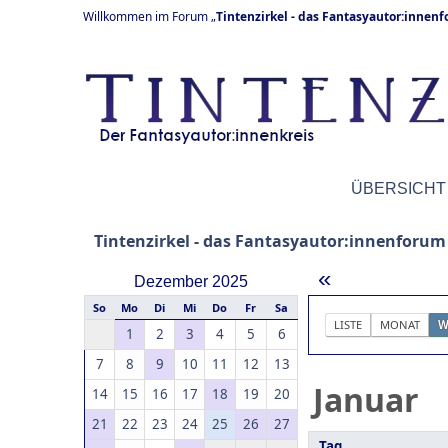
Willkommen im Forum „
Tintenzirkel - das Fantasyautor:innen
ÜBERSICHT
Tintenzirkel - das Fantasyautor:innenforum
«
Dezember 2025
So
Mo
Di
Mi
Do
Fr
Sa
LISTE
MONAT
W
1
2
3
4
5
6
7
8
9
10
11
12
13
Januar
14
15
16
17
18
19
20
21
22
23
24
25
26
27
Tag