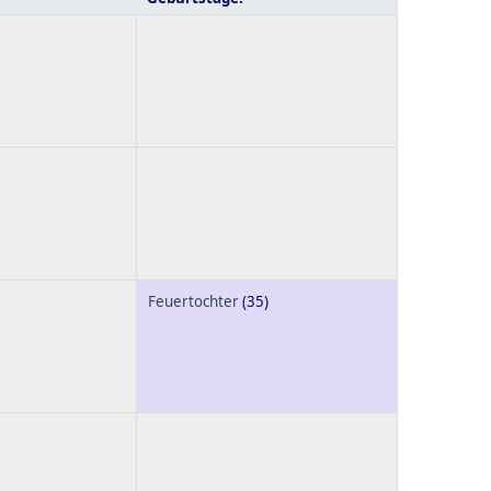
Feuertochter
(35)