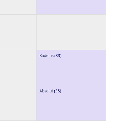
Kadeius
(33)
Absolut
(35)