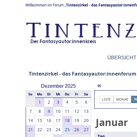
Willkommen im Forum „
Tintenzirkel - das Fantasyautor:innen
ÜBERSICHT
Tintenzirkel - das Fantasyautor:innenforum
«
Dezember 2025
So
Mo
Di
Mi
Do
Fr
Sa
LISTE
MONAT
W
1
2
3
4
5
6
7
8
9
10
11
12
13
Januar
14
15
16
17
18
19
20
21
22
23
24
25
26
27
Tag