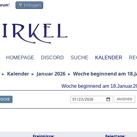
forum
“.
Einloggen
HOMEPAGE
DISCORD
SUCHE
KALENDER
RE
Kalender
Januar 2026
Woche beginnend am 18.J
►
►
►
Woche beginnend am 18.Januar.2
OCHE
Ereignisse:
Feiertage: