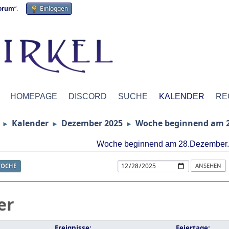
forum
“.
Einloggen
HOMEPAGE
DISCORD
SUCHE
KALENDER
RE
Kalender
Dezember 2025
Woche beginnend am 2
►
►
►
Woche beginnend am 28.Dezember
OCHE
er
Ereignisse:
Feiertage: