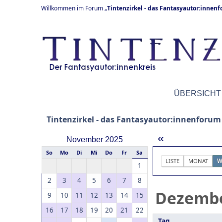
Willkommen im Forum „
Tintenzirkel - das Fantasyautor:innen
ÜBERSICHT
Tintenzirkel - das Fantasyautor:innenforum
«
November 2025
So
Mo
Di
Mi
Do
Fr
Sa
LISTE
MONAT
W
1
2
3
4
5
6
7
8
Dezemb
9
10
11
12
13
14
15
16
17
18
19
20
21
22
Tag