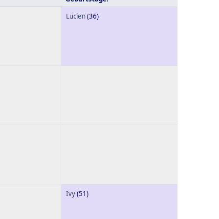
Lucien
(36)
Ivy
(51)