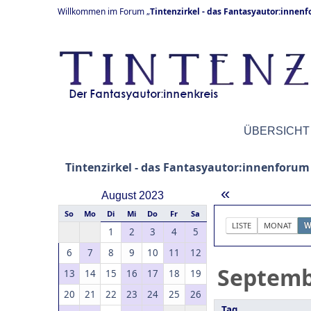
Willkommen im Forum „
Tintenzirkel - das Fantasyautor:innen
ÜBERSICHT
Tintenzirkel - das Fantasyautor:innenforum
«
August 2023
So
Mo
Di
Mi
Do
Fr
Sa
LISTE
MONAT
W
1
2
3
4
5
6
7
8
9
10
11
12
Septem
13
14
15
16
17
18
19
20
21
22
23
24
25
26
Tag