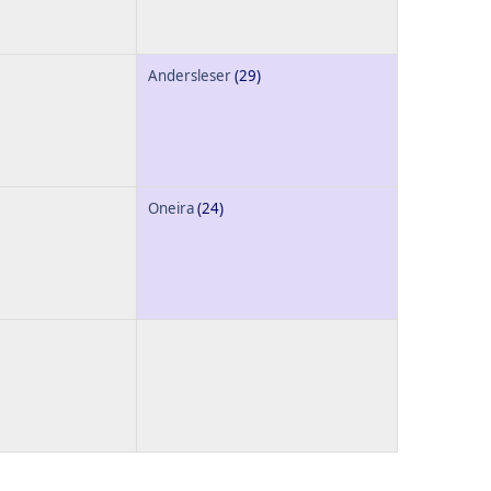
Andersleser
(29)
Oneira
(24)