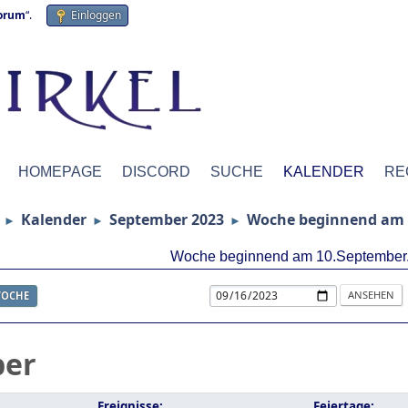
forum
“.
Einloggen
HOMEPAGE
DISCORD
SUCHE
KALENDER
RE
Kalender
September 2023
Woche beginnend am 
►
►
►
Woche beginnend am 10.September
OCHE
ber
Ereignisse:
Feiertage: