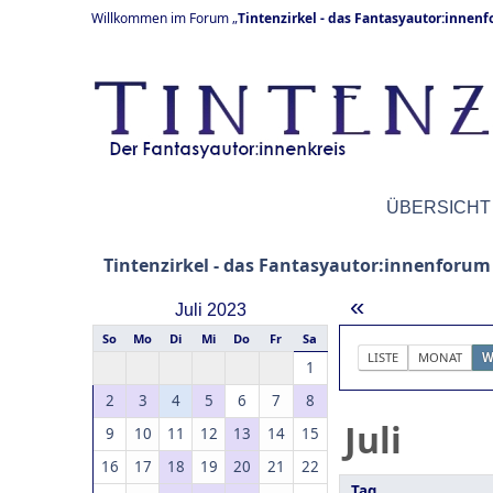
Willkommen im Forum „
Tintenzirkel - das Fantasyautor:innen
ÜBERSICHT
Tintenzirkel - das Fantasyautor:innenforum
«
Juli 2023
So
Mo
Di
Mi
Do
Fr
Sa
LISTE
MONAT
W
1
2
3
4
5
6
7
8
Juli
9
10
11
12
13
14
15
16
17
18
19
20
21
22
Tag