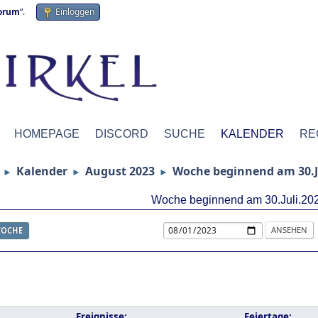
forum
“.
Einloggen
HOMEPAGE
DISCORD
SUCHE
KALENDER
RE
Kalender
August 2023
Woche beginnend am 30.J
►
►
►
Woche beginnend am 30.Juli.20
OCHE
Ereignisse:
Feiertage: