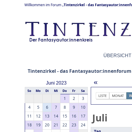
Willkommen im Forum „
Tintenzirkel - das Fantasyautor:innen
ÜBERSICHT
Tintenzirkel - das Fantasyautor:innenforum
«
Juni 2023
So
Mo
Di
Mi
Do
Fr
Sa
LISTE
MONAT
W
1
2
3
4
5
6
7
8
9
10
Juli
11
12
13
14
15
16
17
18
19
20
21
22
23
24
Tag