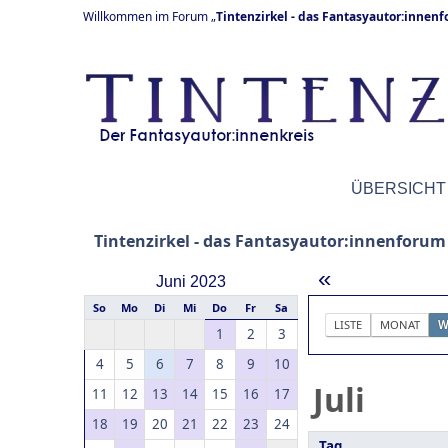
Willkommen im Forum „
Tintenzirkel - das Fantasyautor:innen
ÜBERSICHT
Tintenzirkel - das Fantasyautor:innenforum
«
Juni 2023
So
Mo
Di
Mi
Do
Fr
Sa
LISTE
MONAT
W
1
2
3
4
5
6
7
8
9
10
Juli
11
12
13
14
15
16
17
18
19
20
21
22
23
24
Tag