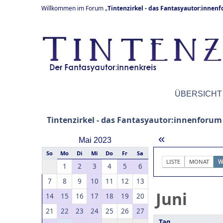
Willkommen im Forum „
Tintenzirkel - das Fantasyautor:innen
ÜBERSICHT
Tintenzirkel - das Fantasyautor:innenforum
«
Mai 2023
So
Mo
Di
Mi
Do
Fr
Sa
LISTE
MONAT
W
1
2
3
4
5
6
7
8
9
10
11
12
13
Juni
14
15
16
17
18
19
20
21
22
23
24
25
26
27
Tag