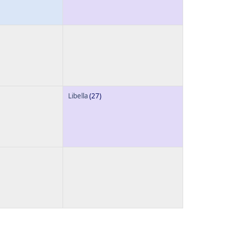
Libella
(27)