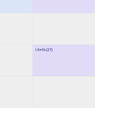
Libella
(27)