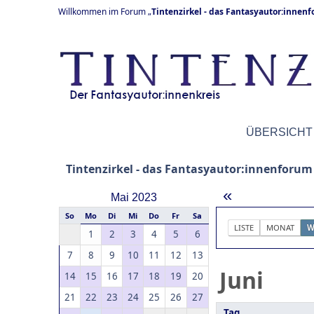
Willkommen im Forum „
Tintenzirkel - das Fantasyautor:innen
ÜBERSICHT
Tintenzirkel - das Fantasyautor:innenforum
«
Mai 2023
So
Mo
Di
Mi
Do
Fr
Sa
LISTE
MONAT
W
1
2
3
4
5
6
7
8
9
10
11
12
13
Juni
14
15
16
17
18
19
20
21
22
23
24
25
26
27
Tag