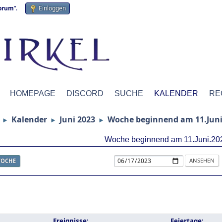
forum
“.
Einloggen
HOMEPAGE
DISCORD
SUCHE
KALENDER
RE
Kalender
Juni 2023
Woche beginnend am 11.Juni
►
►
►
Woche beginnend am 11.Juni.20
OCHE
Ereignisse:
Feiertage: