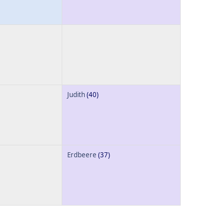
Judith
(40)
Erdbeere
(37)