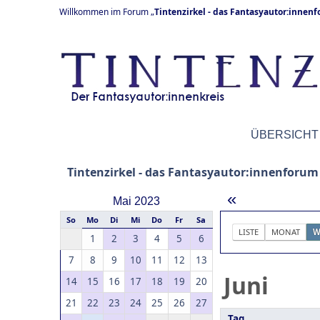
Willkommen im Forum „
Tintenzirkel - das Fantasyautor:innen
ÜBERSICHT
Tintenzirkel - das Fantasyautor:innenforum
«
Mai 2023
So
Mo
Di
Mi
Do
Fr
Sa
LISTE
MONAT
W
1
2
3
4
5
6
7
8
9
10
11
12
13
Juni
14
15
16
17
18
19
20
21
22
23
24
25
26
27
Tag