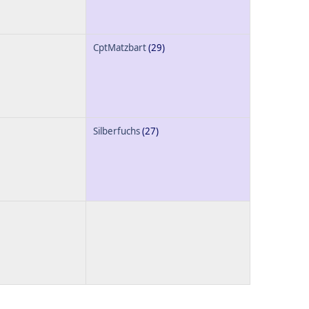
CptMatzbart
(29)
Silberfuchs
(27)