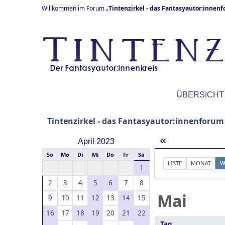
Willkommen im Forum „
Tintenzirkel - das Fantasyautor:innen
ÜBERSICHT
Tintenzirkel - das Fantasyautor:innenforum
«
April 2023
So
Mo
Di
Mi
Do
Fr
Sa
LISTE
MONAT
W
1
2
3
4
5
6
7
8
Mai
9
10
11
12
13
14
15
16
17
18
19
20
21
22
Tag