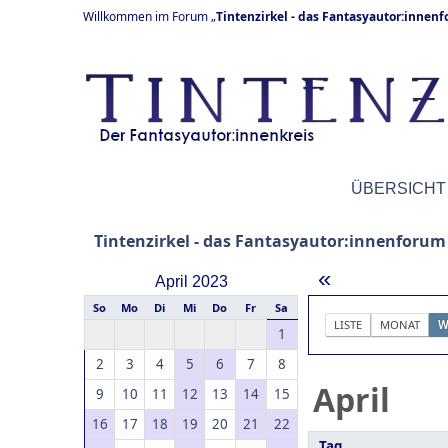
Willkommen im Forum „
Tintenzirkel - das Fantasyautor:innen
ÜBERSICHT
Tintenzirkel - das Fantasyautor:innenforum
«
April 2023
So
Mo
Di
Mi
Do
Fr
Sa
LISTE
MONAT
W
1
2
3
4
5
6
7
8
April
9
10
11
12
13
14
15
16
17
18
19
20
21
22
Tag