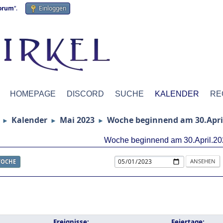
forum
“.
Einloggen
HOMEPAGE
DISCORD
SUCHE
KALENDER
RE
Kalender
Mai 2023
Woche beginnend am 30.Apri
►
►
►
Woche beginnend am 30.April.20
OCHE
Ereignisse:
Feiertage: