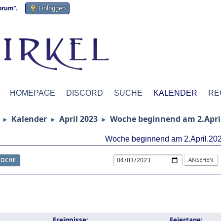
forum
“.
Einloggen
HOMEPAGE
DISCORD
SUCHE
KALENDER
RE
Kalender
April 2023
Woche beginnend am 2.Apri
►
►
►
Woche beginnend am 2.April.20
OCHE
Ereignisse:
Feiertage: