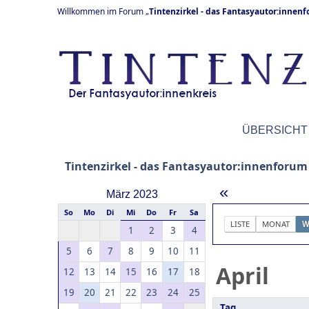
Willkommen im Forum „
Tintenzirkel - das Fantasyautor:innen
ÜBERSICHT
Tintenzirkel - das Fantasyautor:innenforum
«
März 2023
So
Mo
Di
Mi
Do
Fr
Sa
LISTE
MONAT
W
1
2
3
4
5
6
7
8
9
10
11
April
12
13
14
15
16
17
18
19
20
21
22
23
24
25
Tag