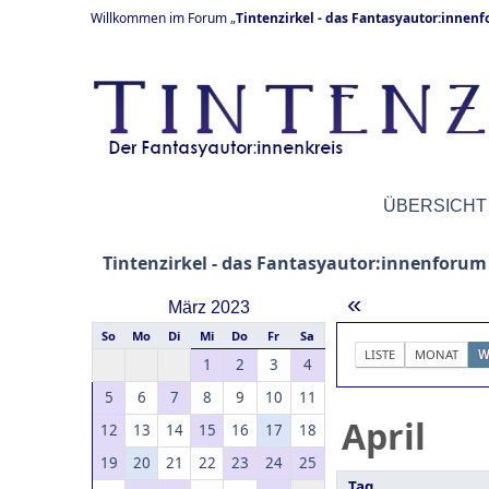
Willkommen im Forum „
Tintenzirkel - das Fantasyautor:innen
ÜBERSICHT
Tintenzirkel - das Fantasyautor:innenforum
«
März 2023
So
Mo
Di
Mi
Do
Fr
Sa
LISTE
MONAT
W
1
2
3
4
5
6
7
8
9
10
11
April
12
13
14
15
16
17
18
19
20
21
22
23
24
25
Tag