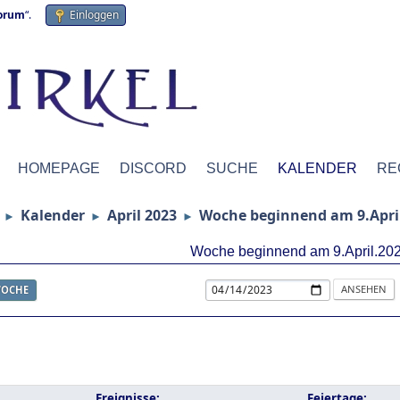
forum
“.
Einloggen
HOMEPAGE
DISCORD
SUCHE
KALENDER
RE
Kalender
April 2023
Woche beginnend am 9.Apri
►
►
►
Woche beginnend am 9.April.20
OCHE
Ereignisse:
Feiertage: