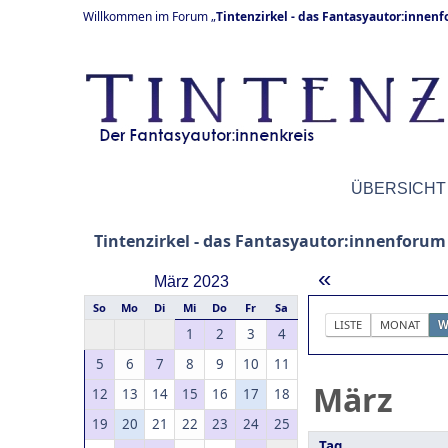
Willkommen im Forum „
Tintenzirkel - das Fantasyautor:innen
ÜBERSICHT
Tintenzirkel - das Fantasyautor:innenforum
«
März 2023
So
Mo
Di
Mi
Do
Fr
Sa
LISTE
MONAT
W
1
2
3
4
5
6
7
8
9
10
11
März
12
13
14
15
16
17
18
19
20
21
22
23
24
25
Tag