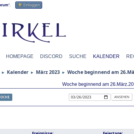
forum
“.
Einloggen
HOMEPAGE
DISCORD
SUCHE
KALENDER
RE
Kalender
März 2023
Woche beginnend am 26.Mä
►
►
►
Woche beginnend am 26.März.20
OCHE
Ereignisse:
Feiertage: