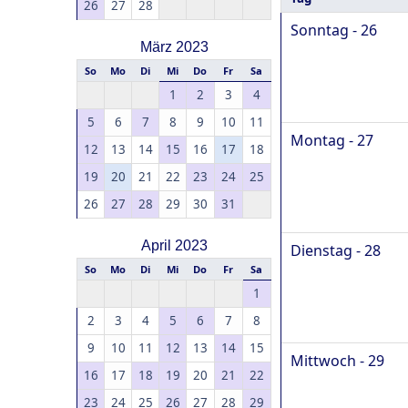
26
27
28
Sonntag - 26
März 2023
So
Mo
Di
Mi
Do
Fr
Sa
1
2
3
4
5
6
7
8
9
10
11
Montag - 27
12
13
14
15
16
17
18
19
20
21
22
23
24
25
26
27
28
29
30
31
April 2023
Dienstag - 28
So
Mo
Di
Mi
Do
Fr
Sa
1
2
3
4
5
6
7
8
9
10
11
12
13
14
15
Mittwoch - 29
16
17
18
19
20
21
22
23
24
25
26
27
28
29