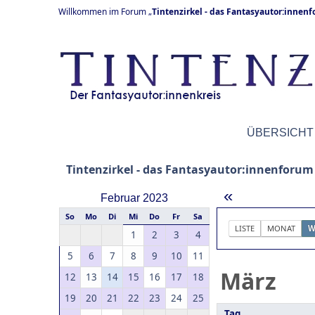
Willkommen im Forum „
Tintenzirkel - das Fantasyautor:innen
ÜBERSICHT
Tintenzirkel - das Fantasyautor:innenforum
«
Februar 2023
So
Mo
Di
Mi
Do
Fr
Sa
LISTE
MONAT
W
1
2
3
4
5
6
7
8
9
10
11
März
12
13
14
15
16
17
18
19
20
21
22
23
24
25
Tag