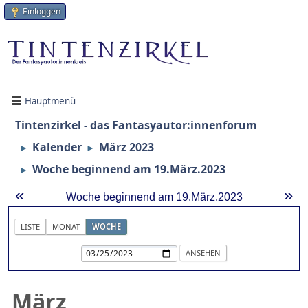
Einloggen
Hauptmenü
Tintenzirkel - das Fantasyautor:innenforum
Kalender
März 2023
►
►
Woche beginnend am 19.März.2023
►
«
»
Woche beginnend am 19.März.2023
LISTE
MONAT
WOCHE
März