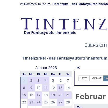
Willkommen im Forum „
Tintenzirkel - das Fantasyautor:innen
ÜBERSICHT
Tintenzirkel - das Fantasyautor:innenforum
«
Januar 2023
So
Mo
Di
Mi
Do
Fr
Sa
LISTE
MONAT
W
1
2
3
4
5
6
7
8
9
10
11
12
13
14
Februar
15
16
17
18
19
20
21
22
23
24
25
26
27
28
Tag