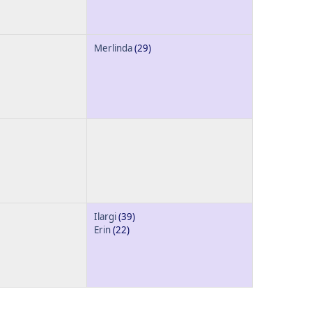
Merlinda
(29)
Ilargi
(39)
Erin
(22)