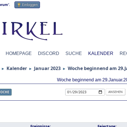
forum
“.
Einloggen
HOMEPAGE
DISCORD
SUCHE
KALENDER
RE
Kalender
Januar 2023
Woche beginnend am 29.J
►
►
►
Woche beginnend am 29.Januar.2
OCHE
Ereignisse:
Feiertage: