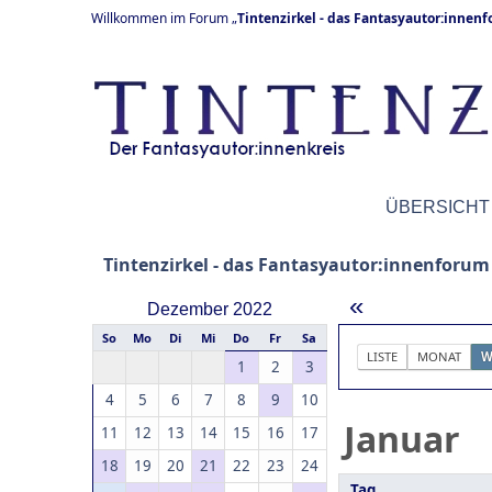
Willkommen im Forum „
Tintenzirkel - das Fantasyautor:innen
ÜBERSICHT
Tintenzirkel - das Fantasyautor:innenforum
«
Dezember 2022
So
Mo
Di
Mi
Do
Fr
Sa
LISTE
MONAT
W
1
2
3
4
5
6
7
8
9
10
Januar
11
12
13
14
15
16
17
18
19
20
21
22
23
24
Tag