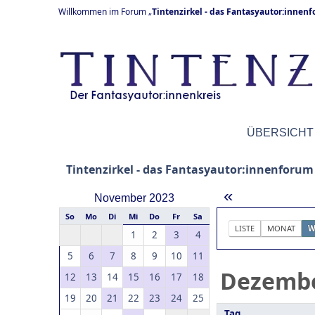
Willkommen im Forum „
Tintenzirkel - das Fantasyautor:innen
ÜBERSICHT
Tintenzirkel - das Fantasyautor:innenforum
«
November 2023
So
Mo
Di
Mi
Do
Fr
Sa
LISTE
MONAT
W
1
2
3
4
5
6
7
8
9
10
11
Dezemb
12
13
14
15
16
17
18
19
20
21
22
23
24
25
Tag