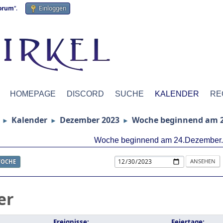
forum
“.
Einloggen
HOMEPAGE
DISCORD
SUCHE
KALENDER
RE
Kalender
Dezember 2023
Woche beginnend am 2
►
►
►
Woche beginnend am 24.Dezember
OCHE
er
Ereignisse:
Feiertage: