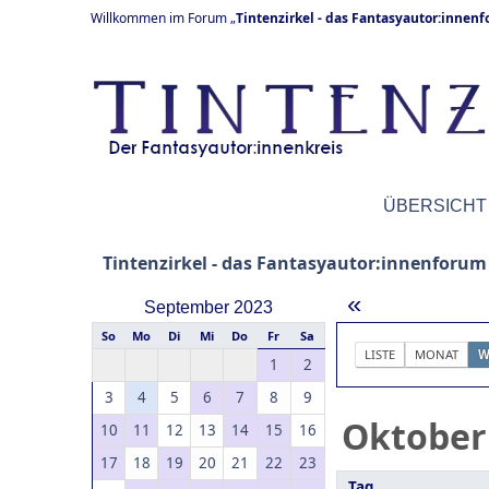
Willkommen im Forum „
Tintenzirkel - das Fantasyautor:innen
ÜBERSICHT
Tintenzirkel - das Fantasyautor:innenforum
«
September 2023
So
Mo
Di
Mi
Do
Fr
Sa
LISTE
MONAT
W
1
2
3
4
5
6
7
8
9
Oktober
10
11
12
13
14
15
16
17
18
19
20
21
22
23
Tag