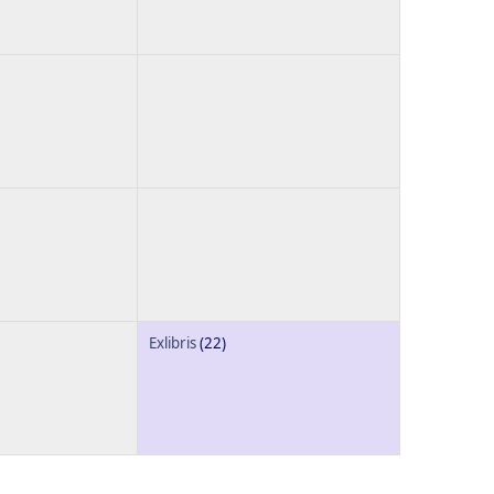
Exlibris
(22)