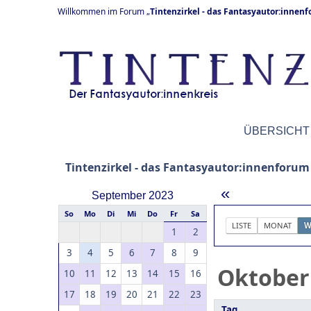
Willkommen im Forum „
Tintenzirkel - das Fantasyautor:innen
ÜBERSICHT
Tintenzirkel - das Fantasyautor:innenforum
«
September 2023
So
Mo
Di
Mi
Do
Fr
Sa
LISTE
MONAT
W
1
2
3
4
5
6
7
8
9
Oktober
10
11
12
13
14
15
16
17
18
19
20
21
22
23
Tag