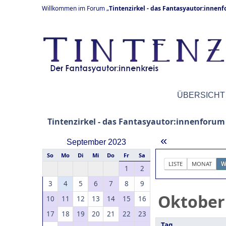
Willkommen im Forum „
Tintenzirkel - das Fantasyautor:innen
ÜBERSICHT
Tintenzirkel - das Fantasyautor:innenforum
«
September 2023
So
Mo
Di
Mi
Do
Fr
Sa
LISTE
MONAT
W
1
2
3
4
5
6
7
8
9
Oktober
10
11
12
13
14
15
16
17
18
19
20
21
22
23
Tag