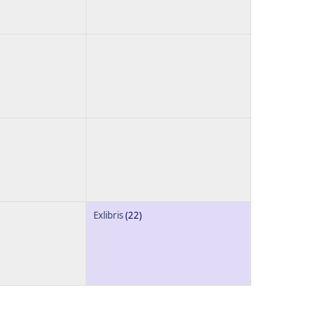
Exlibris
(22)