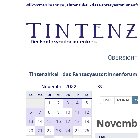
Willkommen im Forum „
Tintenzirkel - das Fantasyautor:innen
ÜBERSICHT
Tintenzirkel - das Fantasyautor:innenforum
«
November 2022
So
Mo
Di
Mi
Do
Fr
Sa
LISTE
MONAT
W
1
2
3
4
5
6
7
8
9
10
11
12
Novemb
13
14
15
16
17
18
19
20
21
22
23
24
25
26
Tag