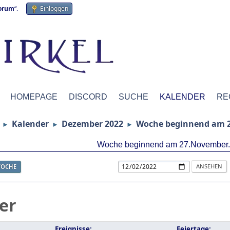
forum
“.
Einloggen
HOMEPAGE
DISCORD
SUCHE
KALENDER
RE
Kalender
Dezember 2022
Woche beginnend am 
►
►
►
Woche beginnend am 27.November
OCHE
er
Ereignisse:
Feiertage: