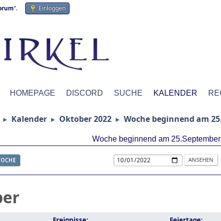
forum
“.
Einloggen
HOMEPAGE
DISCORD
SUCHE
KALENDER
RE
Kalender
Oktober 2022
Woche beginnend am 25
►
►
►
Woche beginnend am 25.September
OCHE
ber
Ereignisse:
Feiertage: