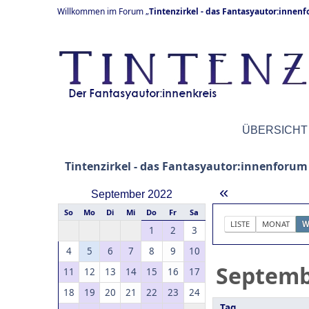
Willkommen im Forum „
Tintenzirkel - das Fantasyautor:innen
ÜBERSICHT
Tintenzirkel - das Fantasyautor:innenforum
«
September 2022
So
Mo
Di
Mi
Do
Fr
Sa
LISTE
MONAT
W
1
2
3
4
5
6
7
8
9
10
Septem
11
12
13
14
15
16
17
18
19
20
21
22
23
24
Tag