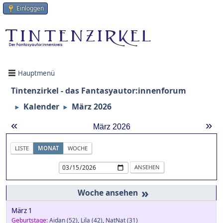
Einloggen
Hauptmenü
Tintenzirkel - das Fantasyautor:innenforum
Kalender
März 2026
►
►
«
»
März 2026
LISTE
MONAT
WOCHE
»
März 1
Geburtstage:
Aidan
(52)
,
Lila
(42)
,
NatNat
(31)