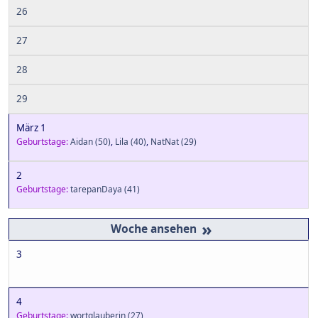
26
27
28
29
März 1
Geburtstage:
Aidan
(50)
,
Lila
(40)
,
NatNat
(29)
2
Geburtstage:
tarepanDaya
(41)
»
3
4
Geburtstage:
wortglauberin
(27)