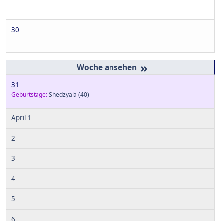
30
»
31
Geburtstage:
Shedzyala
(40)
April 1
2
3
4
5
6