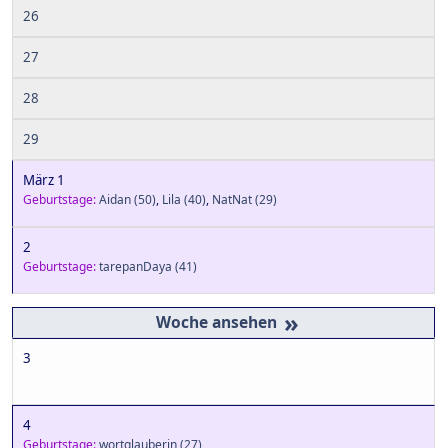
26
27
28
29
März 1
Geburtstage:
Aidan
(50)
,
Lila
(40)
,
NatNat
(29)
2
Geburtstage:
tarepanDaya
(41)
»
3
4
Geburtstage:
wortglauberin
(27)