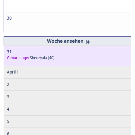
30
»
31
Geburtstage:
Shedzyala
(40)
April 1
2
3
4
5
6