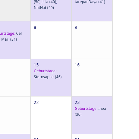
(50)
,
Lila
(40)
,
tarepanDaya
(41)
NatNat
(29)
8
9
urtstage:
Cel
,
Mari
(31)
15
16
Geburtstage:
Sternsaphir
(46)
22
23
Geburtstage:
Inea
(36)