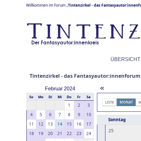
Willkommen im Forum „
Tintenzirkel - das Fantasyautor:innen
ÜBERSICHT
Tintenzirkel - das Fantasyautor:innenforum
«
Februar 2024
So
Mo
Di
Mi
Do
Fr
Sa
LISTE
MONAT
W
1
2
3
4
5
6
7
8
9
10
Sonntag
11
12
13
14
15
16
17
25
18
19
20
21
22
23
24