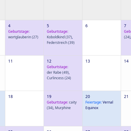
4
5
6
7
Geburtstage:
Geburtstage:
Geb
wortglauberin
(27)
Koboldkind
(37)
,
(24)
Federstreich
(39)
11
12
13
14
Geburtstage:
der Rabe
(49)
,
Curlincess
(24)
18
19
20
21
Geburtstage:
caity
Feiertage:
Vernal
(34)
,
Murphine
Equinox