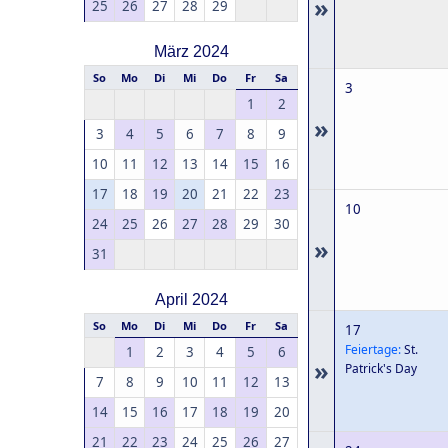
»
25
26
27
28
29
März 2024
So
Mo
Di
Mi
Do
Fr
Sa
3
1
2
»
3
4
5
6
7
8
9
10
11
12
13
14
15
16
17
18
19
20
21
22
23
10
24
25
26
27
28
29
30
»
31
April 2024
So
Mo
Di
Mi
Do
Fr
Sa
17
Feiertage:
St.
1
2
3
4
5
6
»
Patrick's Day
7
8
9
10
11
12
13
14
15
16
17
18
19
20
21
22
23
24
25
26
27