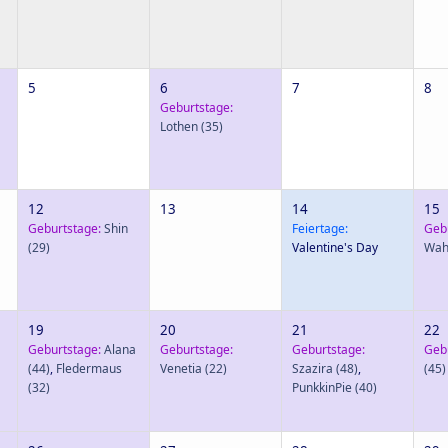
5
6
7
8
Geburtstage:
Lothen
(35)
12
13
14
15
Geburtstage:
Shin
Feiertage:
Geb
(29)
Valentine's Day
Wah
19
20
21
22
Geburtstage:
Alana
Geburtstage:
Geburtstage:
Geb
(44)
,
Fledermaus
Venetia
(22)
Szazira
(48)
,
(45)
(32)
PunkkinPie
(40)