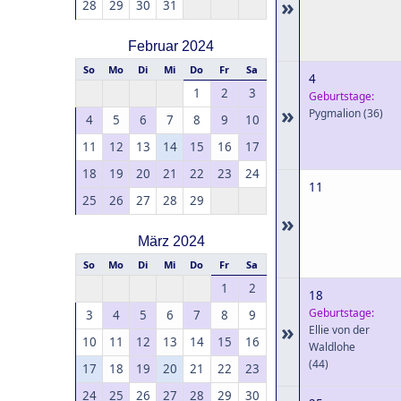
»
28
29
30
31
Februar 2024
So
Mo
Di
Mi
Do
Fr
Sa
4
1
2
3
Geburtstage:
»
Pygmalion
(36)
4
5
6
7
8
9
10
11
12
13
14
15
16
17
18
19
20
21
22
23
24
11
25
26
27
28
29
»
März 2024
So
Mo
Di
Mi
Do
Fr
Sa
1
2
18
Geburtstage:
3
4
5
6
7
8
9
»
Ellie von der
10
11
12
13
14
15
16
Waldlohe
(44)
17
18
19
20
21
22
23
24
25
26
27
28
29
30