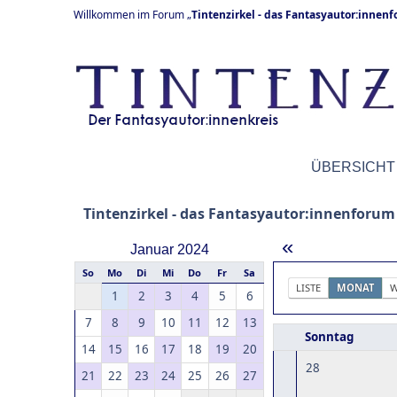
Willkommen im Forum „
Tintenzirkel - das Fantasyautor:innen
ÜBERSICHT
Tintenzirkel - das Fantasyautor:innenforum
«
Januar 2024
So
Mo
Di
Mi
Do
Fr
Sa
LISTE
MONAT
W
1
2
3
4
5
6
7
8
9
10
11
12
13
Sonntag
14
15
16
17
18
19
20
28
21
22
23
24
25
26
27