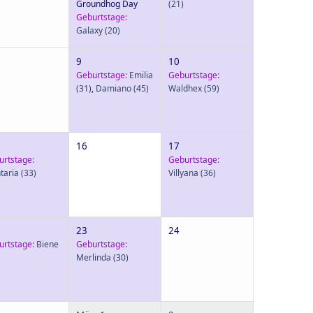
Groundhog Day
(21)
Geburtstage:
Galaxy
(20)
9
10
Geburtstage:
Emilia
Geburtstage:
(31)
,
Damiano
(45)
Waldhex
(59)
16
17
urtstage:
Geburtstage:
taria
(33)
Villyana
(36)
23
24
urtstage:
Biene
Geburtstage:
Merlinda
(30)