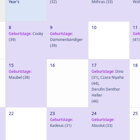
Year's
(32)
Mithras
(33)
Wol
8
9
10
11
Geburtstage:
Cooky
Geburtstage:
Geb
(39)
Dämonenbändiger
(41)
(39)
15
16
17
18
Geburtstage:
Geburtstage:
Dino
Maubel
(38)
(31)
,
Czara Niyaha
(44)
,
Derufin Denthor
Heller
(46)
22
23
24
25
Geburtstage:
Geburtstage:
Kadeius
(31)
Absolut
(33)