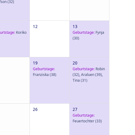
fson
(32)
12
13
urtstage:
Koriko
Geburtstage:
Fynja
(30)
19
20
Geburtstage:
Geburtstage:
Robin
Franziska
(38)
(32)
,
Araluen
(39)
,
Tina
(31)
26
27
Geburtstage:
Feuertochter
(33)