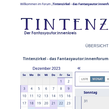
Willkommen im Forum „
Tintenzirkel - das Fantasyautor:innen
ÜBERSICHT
Tintenzirkel - das Fantasyautor:innenforum
«
Dezember 2023
So
Mo
Di
Mi
Do
Fr
Sa
LISTE
MONAT
W
1
2
3
4
5
6
7
8
9
Sonntag
10
11
12
13
14
15
16
31
17
18
19
20
21
22
23