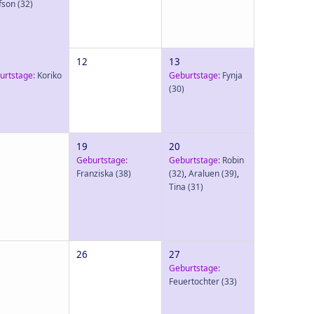
fson
(32)
12
13
urtstage:
Koriko
Geburtstage:
Fynja
(30)
19
20
Geburtstage:
Geburtstage:
Robin
Franziska
(38)
(32)
,
Araluen
(39)
,
Tina
(31)
26
27
Geburtstage:
Feuertochter
(33)