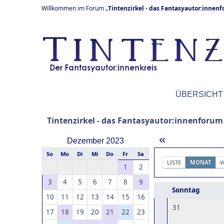
Willkommen im Forum „
Tintenzirkel - das Fantasyautor:innen
ÜBERSICHT
Tintenzirkel - das Fantasyautor:innenforum
«
Dezember 2023
So
Mo
Di
Mi
Do
Fr
Sa
LISTE
MONAT
W
1
2
3
4
5
6
7
8
9
Sonntag
10
11
12
13
14
15
16
31
17
18
19
20
21
22
23