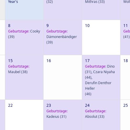
Year's
(32)
Mithras
(33)
Wol
8
9
10
11
Geburtstage:
Cooky
Geburtstage:
Geb
(39)
Dämonenbändiger
(41)
(39)
15
16
17
18
Geburtstage:
Geburtstage:
Dino
Maubel
(38)
(31)
,
Czara Niyaha
(44)
,
Derufin Denthor
Heller
(46)
22
23
24
25
Geburtstage:
Geburtstage:
Kadeius
(31)
Absolut
(33)