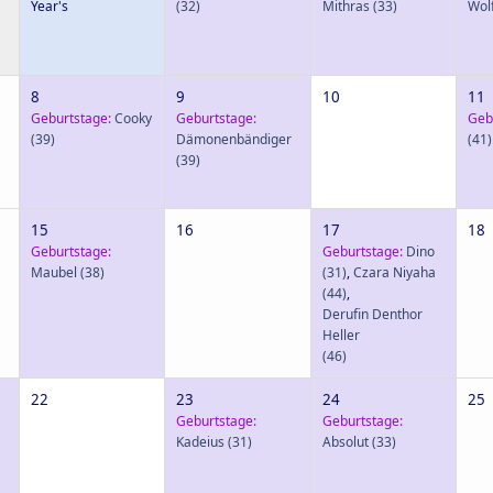
Year's
(32)
Mithras
(33)
Wol
8
9
10
11
Geburtstage:
Cooky
Geburtstage:
Geb
(39)
Dämonenbändiger
(41)
(39)
15
16
17
18
Geburtstage:
Geburtstage:
Dino
Maubel
(38)
(31)
,
Czara Niyaha
(44)
,
Derufin Denthor
Heller
(46)
22
23
24
25
Geburtstage:
Geburtstage:
Kadeius
(31)
Absolut
(33)