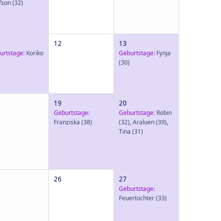
fson
(32)
12
13
urtstage:
Koriko
Geburtstage:
Fynja
(30)
19
20
Geburtstage:
Geburtstage:
Robin
Franziska
(38)
(32)
,
Araluen
(39)
,
Tina
(31)
26
27
Geburtstage:
Feuertochter
(33)