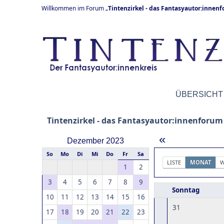
Willkommen im Forum „
Tintenzirkel - das Fantasyautor:innen
ÜBERSICHT
Tintenzirkel - das Fantasyautor:innenforum
«
Dezember 2023
So
Mo
Di
Mi
Do
Fr
Sa
LISTE
MONAT
W
1
2
3
4
5
6
7
8
9
Sonntag
10
11
12
13
14
15
16
31
17
18
19
20
21
22
23