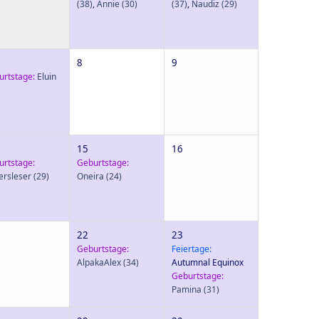
(38)
,
Annie
(30)
(37)
,
Naudiz
(29)
8
9
urtstage:
Eluin
15
16
urtstage:
Geburtstage:
ersleser
(29)
Oneira
(24)
22
23
Geburtstage:
Feiertage:
AlpakaAlex
(34)
Autumnal Equinox
Geburtstage:
Pamina
(31)