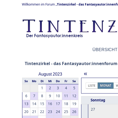
Willkommen im Forum „
Tintenzirkel - das Fantasyautor:innen
ÜBERSICHT
Tintenzirkel - das Fantasyautor:innenforum
«
August 2023
So
Mo
Di
Mi
Do
Fr
Sa
LISTE
MONAT
W
1
2
3
4
5
6
7
8
9
10
11
12
Sonntag
13
14
15
16
17
18
19
27
20
21
22
23
24
25
26