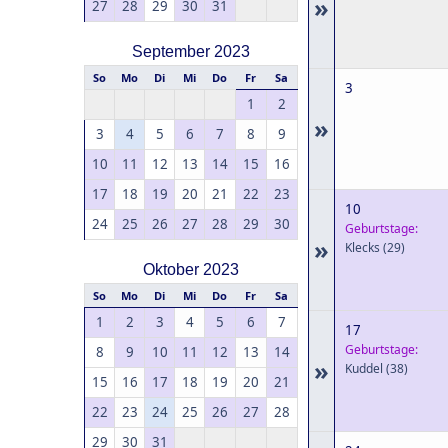
»
27
28
29
30
31
September 2023
So
Mo
Di
Mi
Do
Fr
Sa
3
1
2
»
3
4
5
6
7
8
9
10
11
12
13
14
15
16
17
18
19
20
21
22
23
10
24
25
26
27
28
29
30
Geburtstage:
»
Klecks
(29)
Oktober 2023
So
Mo
Di
Mi
Do
Fr
Sa
1
2
3
4
5
6
7
17
Geburtstage:
8
9
10
11
12
13
14
»
Kuddel
(38)
15
16
17
18
19
20
21
22
23
24
25
26
27
28
29
30
31