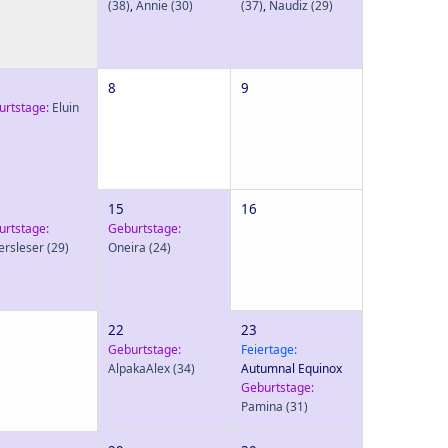
(38)
,
Annie
(30)
(37)
,
Naudiz
(29)
8
9
urtstage:
Eluin
15
16
urtstage:
Geburtstage:
ersleser
(29)
Oneira
(24)
22
23
Geburtstage:
Feiertage:
AlpakaAlex
(34)
Autumnal Equinox
Geburtstage:
Pamina
(31)