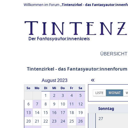
Willkommen im Forum „
Tintenzirkel - das Fantasyautor:innen
ÜBERSICHT
Tintenzirkel - das Fantasyautor:innenforum
«
August 2023
So
Mo
Di
Mi
Do
Fr
Sa
LISTE
MONAT
W
1
2
3
4
5
6
7
8
9
10
11
12
Sonntag
13
14
15
16
17
18
19
27
20
21
22
23
24
25
26