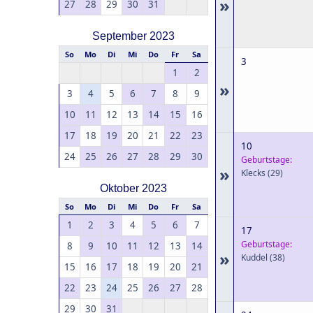
»
27
28
29
30
31
September 2023
So
Mo
Di
Mi
Do
Fr
Sa
3
1
2
»
3
4
5
6
7
8
9
10
11
12
13
14
15
16
17
18
19
20
21
22
23
10
24
25
26
27
28
29
30
Geburtstage:
»
Klecks
(29)
Oktober 2023
So
Mo
Di
Mi
Do
Fr
Sa
1
2
3
4
5
6
7
17
Geburtstage:
8
9
10
11
12
13
14
»
Kuddel
(38)
15
16
17
18
19
20
21
22
23
24
25
26
27
28
29
30
31