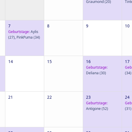
Graumond
(20)
Tint
7
8
9
10
Geburtstage:
Aylis
(27)
,
PinkPuma
(34)
14
15
16
17
Geburtstage:
Geb
Deliana
(30)
(34)
21
22
23
24
Geburtstage:
Geb
Antigone
(52)
(31)