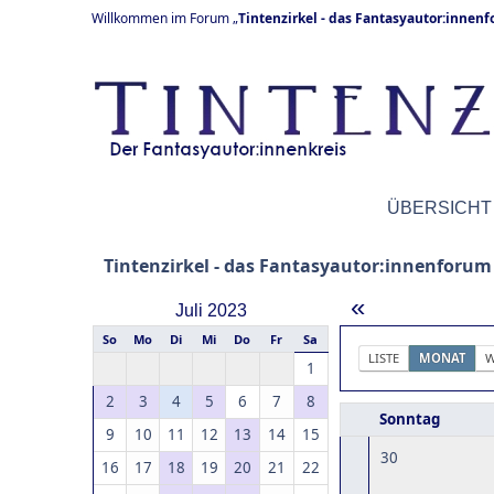
Willkommen im Forum „
Tintenzirkel - das Fantasyautor:innen
ÜBERSICHT
Tintenzirkel - das Fantasyautor:innenforum
«
Juli 2023
So
Mo
Di
Mi
Do
Fr
Sa
LISTE
MONAT
W
1
2
3
4
5
6
7
8
Sonntag
9
10
11
12
13
14
15
30
16
17
18
19
20
21
22