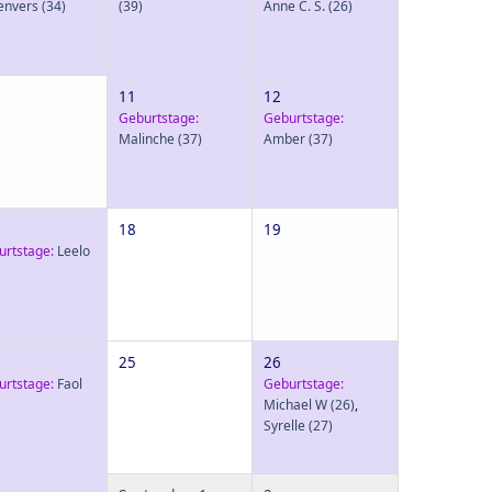
envers
(34)
(39)
Anne C. S.
(26)
11
12
Geburtstage:
Geburtstage:
Malinche
(37)
Amber
(37)
18
19
urtstage:
Leelo
25
26
urtstage:
Faol
Geburtstage:
Michael W
(26)
,
Syrelle
(27)