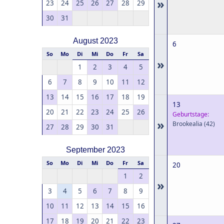
»
23
24
25
26
27
28
29
30
31
August 2023
6
So
Mo
Di
Mi
Do
Fr
Sa
»
1
2
3
4
5
6
7
8
9
10
11
12
13
14
15
16
17
18
19
13
20
21
22
23
24
25
26
Geburtstage:
»
Brookealia
(42)
27
28
29
30
31
September 2023
So
Mo
Di
Mi
Do
Fr
Sa
20
1
2
»
3
4
5
6
7
8
9
10
11
12
13
14
15
16
17
18
19
20
21
22
23