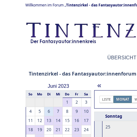
Willkommen im Forum „
Tintenzirkel - das Fantasyautor:innen
ÜBERSICHT
Tintenzirkel - das Fantasyautor:innenforum
«
Juni 2023
So
Mo
Di
Mi
Do
Fr
Sa
LISTE
MONAT
W
1
2
3
4
5
6
7
8
9
10
Sonntag
11
12
13
14
15
16
17
25
18
19
20
21
22
23
24