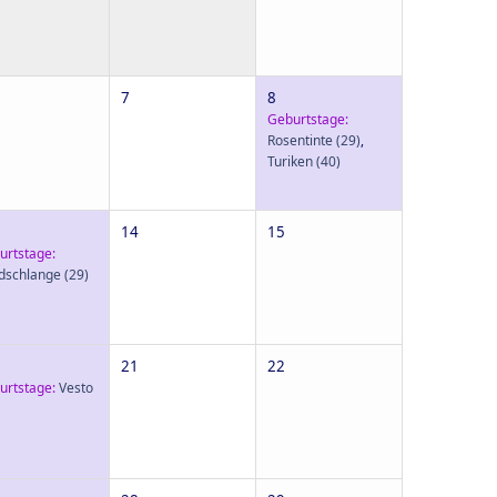
7
8
Geburtstage:
Rosentinte
(29)
,
Turiken
(40)
14
15
urtstage:
dschlange
(29)
21
22
urtstage:
Vesto